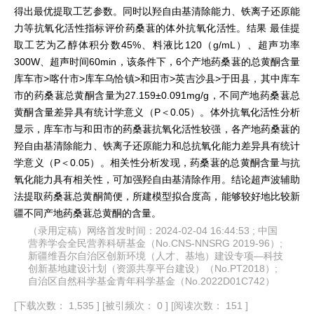
得出最优提取工艺参数。同时以羟自由基清除能力、铁离子还原能
力等抗氧化活性指标评价药桑葚的体外抗氧化活性。结果 最佳提
取工艺为乙醇体积分数45%、料液比120（g/mL）、超声功率
300W、超声时间60min，该条件下，6个产地药桑葚的总黄酮含量
库车市>喀什市>库车乌恰镇>和田市>英吉沙县>于田县，其中库车
市的药桑葚总黄酮含量为27.159±0.091mg/g，不同产地药桑葚总
黄酮含量差异具有统计学意义（P＜0.05）。体外抗氧化活性分析
显示，库车市与和田市的药桑葚抗氧化活性较强，各产地药桑葚的
羟自由基清除能力、铁离子还原能力和总抗氧化能力差异具有统计
学意义（P＜0.05）。相关性分析发现，药桑葚的总黄酮含量与抗
氧化能力具有相关性，可加强羟自由基清除作用。结论超声波辅助
法提取药桑葚总黄酮简便，所建模型拟合度高，能够较好地比较新
疆不同产地药桑葚总黄酮的含量。
（录用定稿）网络首发时间：2024-02-04 16:44:53 ; 中国
营养学会全民营养科研基金（No.CNS-NNSRG 2019-96）;
新疆维吾尔自治区创新环境（人才、基地）建设专项—科技
创新基地建设计划（资源共享平台建设）（No.PT2018）;
自治区自然科学基金青年科学基金（No.2022D01C742）
[下载次数： 1,535 ]
[被引频次： 0 ]
[阅读次数： 151 ]