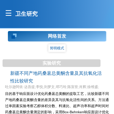
卫生研究
网络首发
简明模式
实验研究
新疆不同产地药桑葚总黄酮含量及其抗氧化活
性比较研究
吐尔逊阿依·达吾提;李悦;刘梦文;邓巧玲;陈宣世;肖辉;徐维盛;
目的基于响应面设计优化药桑葚总黄酮的提取工艺，比较新疆不同
产地药桑葚总黄酮含量的差异及其与抗氧化活性间的关系。方法通
过单因素实验考察乙醇体积分数、料液比、超声功率和超声时间对
药桑葚总黄酮含量测定的影响，采用Box-Behnken响应面设计优化