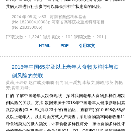
共病人群进行社会参与可以降低抑郁症状患病的风险。
2024 年 05 期 v.53 ; 河南省自然科学基金
(No.182300410303); 河南省高等院校重点科研项目
(No.23B330005)
[下载次数： 1,324 ]
[被引频次： 10 ]
[阅读次数： 261 ]
HTML
PDF
引用本文
2018年中国65岁及以上老年人食物多样性与跌
倒风险的关联
黄莉;王玮铭;赵仁成;孙盼盼;何向阳;王禹贤;李毅文;陈曦;徐英;郭艳
芳;袁青;刘峥;
目的 了解中国老年人跌倒现状，探讨我国老年人食物多样性与跌
倒风险的关联。方法 数据来源于2018年中国老年人健康影响因素
跟踪调查(CLHLS),抽取23个省(自治区、直辖市)的10 698名65岁
及以上老年人。以面对面方式入户调查，采用食物频率问卷收集11
种食物类别的摄入频次，计算食物多样性评分，按照食物多样性评
分的四分位数将老年人分为4组(Q1、Q2、Q3和Q4组);通过问卷调