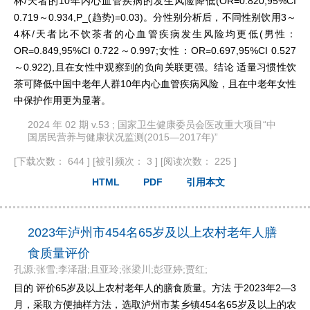
杯/天者的10年内心血管疾病的发生风险降低(OR=0.820,95%CI
0.719～0.934,P_(趋势)=0.03)。分性别分析后，不同性别饮用3～
4杯/天者比不饮茶者的心血管疾病发生风险均更低(男性：
OR=0.849,95%CI 0.722～0.997;女性：OR=0.697,95%CI 0.527
～0.922),且在女性中观察到的负向关联更强。结论 适量习惯性饮
茶可降低中国中老年人群10年内心血管疾病风险，且在中老年女性
中保护作用更为显著。
2024 年 02 期 v.53 ; 国家卫生健康委员会医改重大项目“中
国居民营养与健康状况监测(2015—2017年)”
[下载次数： 644 ]
[被引频次： 3 ]
[阅读次数： 225 ]
HTML
PDF
引用本文
2023年泸州市454名65岁及以上农村老年人膳
食质量评价
孔源;张雪;李泽甜;且亚玲;张梁川;彭亚婷;贾红;
目的 评价65岁及以上农村老年人的膳食质量。方法 于2023年2—3
月，采取方便抽样方法，选取泸州市某乡镇454名65岁及以上的农