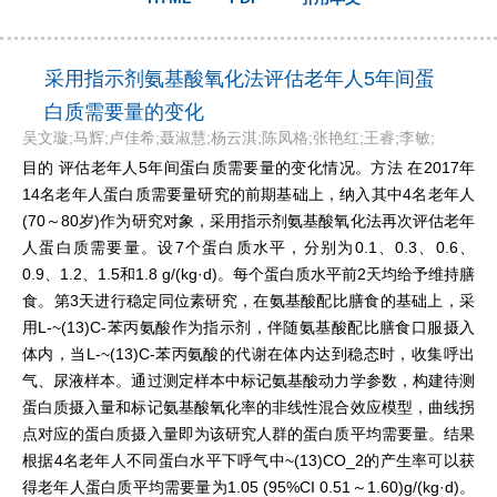
采用指示剂氨基酸氧化法评估老年人5年间蛋
白质需要量的变化
吴文璇;马辉;卢佳希;聂淑慧;杨云淇;陈凤格;张艳红;王睿;李敏;
目的 评估老年人5年间蛋白质需要量的变化情况。方法 在2017年
14名老年人蛋白质需要量研究的前期基础上，纳入其中4名老年人
(70～80岁)作为研究对象，采用指示剂氨基酸氧化法再次评估老年
人蛋白质需要量。设7个蛋白质水平，分别为0.1、0.3、0.6、
0.9、1.2、1.5和1.8 g/(kg·d)。每个蛋白质水平前2天均给予维持膳
食。第3天进行稳定同位素研究，在氨基酸配比膳食的基础上，采
用L-~(13)C-苯丙氨酸作为指示剂，伴随氨基酸配比膳食口服摄入
体内，当L-~(13)C-苯丙氨酸的代谢在体内达到稳态时，收集呼出
气、尿液样本。通过测定样本中标记氨基酸动力学参数，构建待测
蛋白质摄入量和标记氨基酸氧化率的非线性混合效应模型，曲线拐
点对应的蛋白质摄入量即为该研究人群的蛋白质平均需要量。结果
根据4名老年人不同蛋白水平下呼气中~(13)CO_2的产生率可以获
得老年人蛋白质平均需要量为1.05 (95%CI 0.51～1.60)g/(kg·d)。