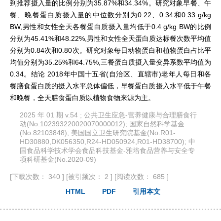
到推荐摄入量的比例分别为35.87%和34.34%。研究对象早餐、午
餐、晚餐蛋白质摄入量的中位数分别为0.22、0.34和0.33 g/kg
BW,男性和女性全天各餐蛋白质摄入量均低于0.4 g/kg BW的比例
分别为45.41%和48.22%,男性和女性全天蛋白质达标餐次数平均值
分别为0.84次和0.80次。研究对象每日动物蛋白和植物蛋白占比平
均值分别为35.25%和64.75%,三餐蛋白质摄入量变异系数平均值为
0.34。结论 2018年中国十五省(自治区、直辖市)老年人每日和各
餐膳食蛋白质的摄入水平总体偏低，早餐蛋白质摄入水平低于午餐
和晚餐，全天膳食蛋白质以植物食物来源为主。
2025 年 01 期 v.54 ; 公共卫生应急-营养健康与合理膳食行
动(No.102393220020070000012); 国家自然科学基金
(No.82103848); 美国国立卫生研究院基金(No.R01-
HD30880,DK056350,R24-HD050924,R01-HD38700); 中
国食品科学技术学会食品科技基金-雅培食品营养与安全专
项科研基金(No.2020-09)
[下载次数： 340 ]
[被引频次： 2 ]
[阅读次数： 685 ]
HTML
PDF
引用本文