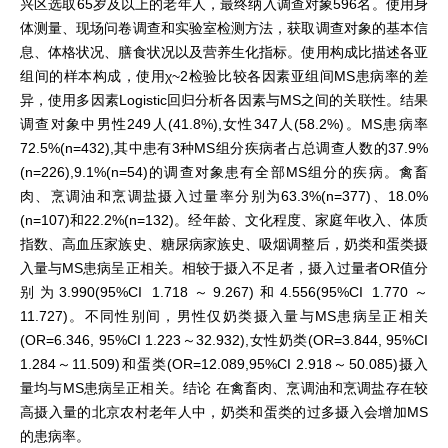
兴区选取65岁及以上的老年人，最终纳入调查对象596名。使用身
体测量、现场问卷调查和实验室检测方法，获取调查对象的基本信
息、体格状况、膳食状况以及营养生化指标。使用构成比描述各亚
组间的样本构成，使用χ~2检验比较各因素亚组间MS患病率的差
异，使用多因素Logistic回归分析各因素与MS之间的关联性。结果
调查对象中男性249人(41.8%),女性347人(58.2%)。MS患病率
72.5%(n=432),其中患有3种MS组分疾病者占总调查人数的37.9%
(n=226),9.1%(n=54)的调查对象患有全部MS组分的疾病。禽畜
肉、烹调油和烹调盐摄入过量率分别为63.3%(n=377)、18.0%
(n=107)和22.2%(n=132)。经年龄、文化程度、家庭年收入、体质
指数、高血压家族史、糖尿病家族史、吸烟调整后，奶类和蛋类摄
入量与MS患病呈正相关。相较于摄入不足者，摄入过量者OR值分
别为3.990(95%CI 1.718～9.267)和4.556(95%CI 1.770～
11.727)。不同性别间，男性仅奶类摄入量与MS患病呈正相关
(OR=6.346, 95%CI 1.223～32.932),女性奶类(OR=3.844, 95%CI
1.284～11.509)和蛋类(OR=12.089,95%CI 2.918～50.085)摄入
量均与MS患病呈正相关。结论 在禽畜肉、烹调油和烹调盐存在较
高摄入量的北京农村老年人中，奶类和蛋类的过多摄入会增加MS
的患病率。