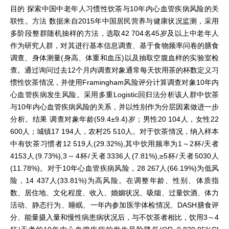
目的 探索中国中老年人习惯性饮茶与10年内心血管疾病风险的关
联性。方法 数据来自2015年中国居民营养与健康状况监测，采用
多阶段整群随机抽样的方法，选取42 704名45岁及以上中老年人
作为研究人群，对其进行基本信息调查、基于食物频率问卷的膳食
调查、身体测量(身高、体重和血压)以及抽取空腹血样的实验室检
查。通过询问过去12个月内调查对象通常每天饮用茶的杯数定义习
惯性饮茶情况，并使用Framingham风险评分计算调查对象10年内
心血管疾病发生风险。采用多重Logistic回归法分析该人群中饮茶
与10年内心血管疾病风险的关系，并以性别作为分层因素做进一步
分析。结果 调查对象年龄(59.4±9.4)岁；男性20 104人，女性22
600人；城镇17 194人，农村25 510人。对于饮茶情况，纳入样本
中有饮茶习惯者12 519人(29.32%),其中饮用频率为1～2杯/天者
4153人(9.73%),3～4杯/天者3336人(7.81%),≥5杯/天者5030人
(11.78%)。对于10年心血管疾病风险，28 267人(66.19%)为低风
险，14 437人(33.81%)为高风险。在调整年龄、性别、体质指
数、居住地、文化程度、收入、婚姻状况、吸烟、过量饮酒、体力
活动、静态行为、睡眠、一年内参加医学体检情况、DASH膳食评
分、能量摄入量和慢性病患病状况后，与不饮茶者相比，饮用3～4