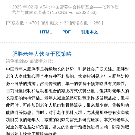
2025 年 02 期 v.54 ; 中国营养学会科研基金——飞鹤体质
营养与健康专项基金(No.CNS-Feihe2022-53)
[下载次数： 470 ]
[被引频次： 3 ]
[阅读次数： 286 ]
HTML
PDF
引用本文
肥胖老年人饮食干预策略
梁争艳;徐妙;梁晓峰;刘丹;
中国老年人肥胖率呈持续增长的趋势，引起社会广泛关注。肥胖对
老年人身体和心理产生各种不利影响。饮食控制是老年人肥胖防控
必不可缺的措施，然而传统的、单一的饮食干预策略具有局限性。
目前能量限制和运动相组合的减肥方式优势凸显，但其对老年人的
长期影响尚待评估。老年人减重虽然可以带来许多健康益处，但与
此同时，可能加剧老年人肌肉和骨骼流失，带来肌少症、骨折和功
能障碍等隐患。同时，对于老年肥胖人群，尤其是那些患有疾病或
功能受限的老年人，减重的利弊尚需更多研究证实。本文对老年人
减重的潜在益处和危害、常见的饮食干预措施进行回顾，以期为肥
胖老年人饮食干预提供参考。