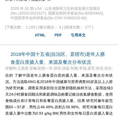
2025 年 02 期 v.54 ; 山东省医药卫生科技发展计划项目
(No.c202012021527); 国家自然科学基金(No.82003443);
中国营养学会科研基金(No.CNS-YUM2023-66)
[下载次数： 1,159 ]
[被引频次： 4 ]
[阅读次数： 177 ]
HTML
PDF
引用本文
2018年中国十五省(自治区、直辖市)老年人膳
食蛋白质摄入量、来源及餐次分布状况
宋晓昀;王惠君;苏畅;欧阳一非;张玫;张磊;邹梅;李瑞;孟军;孙克;张兵;
目的 了解中国老年人膳食蛋白质的摄入量、来源及餐次分布状
况。方法选取4941名2018年中国健康与营养调查60岁及以上人群
为研究对象，调查采用多阶段分层整群随机抽样方法，采用连续3
天24小时膳食回顾法和家庭调味品称重记账法收集膳食数据，使用
食物成分表计算每日和各餐蛋白质摄入量。结果 研究对象年龄范
围60～97岁，男性占46.49%,农村占58.98%。研究对象每日蛋白
质摄入量中位数为0.93 g/kg BW,男性和女性每日蛋白质摄入量达