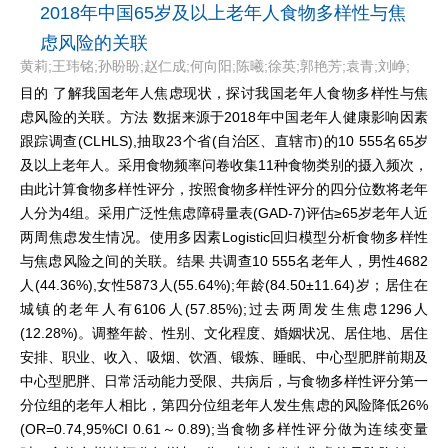
2018年中国65岁及以上老年人食物多样性与焦
虑风险的关联
黄莉;王玮铭;孙盼盼;赵仁成;何向阳;陈曦;徐英;郭艳芳;袁青;刘峥;
目的 了解我国老年人焦虑现状，探讨我国老年人食物多样性与焦
虑风险的关联。方法 数据来源于2018年中国老年人健康影响因素
跟踪调查(CLHLS),抽取23个省(自治区、直辖市)的10 555名65岁
及以上老年人。采用食物频率问卷收集11种食物类别的摄入频次，
由此计算食物多样性评分，按照食物多样性评分的四分位数将老年
人分为4组。采用广泛性焦虑障碍量表(GAD-7)评估≥65岁老年人近
两周焦虑发生情况。使用多因素Logistic回归模型分析食物多样性
与焦虑风险之间的关联。结果 共调查10 555名老年人，男性4682
人(44.36%),女性5873人(55.64%);年龄(84.50±11.64)岁；居住在
城镇的老年人有6106人(57.85%);过去两周发生焦虑1296人
(12.28%)。调整年龄、性别、文化程度、婚姻状况、居住地、居住
安排、职业、收入、吸烟、饮酒、锻炼、睡眠、中心型肥胖前期及
中心型肥胖、日常活动能力受限、共病后，与食物多样性评分第一
分位组的老年人相比，第四分位组老年人发生焦虑的风险降低26%
(OR=0.74,95%CI 0.61～0.89);当食物多样性评分做为连续变量