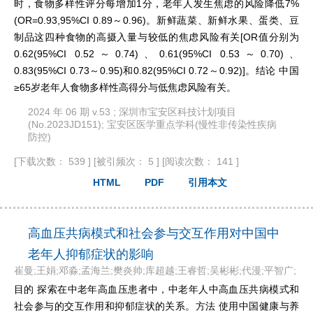
时，食物多样性评分每增加1分，老年人发生焦虑的风险降低7%
(OR=0.93,95%CI 0.89～0.96)。新鲜蔬菜、新鲜水果、蛋类、豆
制品这四种食物的高摄入量与较低的焦虑风险有关[OR值分别为
0.62(95%CI 0.52～0.74)、0.61(95%CI 0.53～0.70)、
0.83(95%CI 0.73～0.95)和0.82(95%CI 0.72～0.92)]。结论 中国
≥65岁老年人食物多样性高得分与低焦虑风险有关。
2024 年 06 期 v.53 ; 深圳市宝安区科技计划项目
(No.2023JD151); 宝安区医学重点学科(慢性非传染性疾病
防控)
[下载次数： 539 ]
[被引频次： 5 ]
[阅读次数： 141 ]
HTML
PDF
引用本文
高血压共病模式和社会参与交互作用对中国中
老年人抑郁症状的影响
崔曼;王娟;邓淼;孟海兰;樊炎帅;库超越;王睿哲;吴彬彬;代漫;平智广;
目的 探索在中老年高血压患者中，中老年人中高血压共病模式和
社会参与的交互作用和抑郁症状的关系。方法 使用中国健康与养