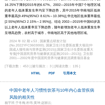
16.25%下降到2015年的6.67%。2002—2015年中国7个地理区域
的老年人低体重发生率均呈下降趋势，其中2015年华南地区低体
重率最高[9.49%(95%CI 8.61%～10.38%)],华北地区低体重率最低
[2.55%(95%CI 2.15%～2.95%)]。结论 2002—2015年中国60岁及
以上老年人低体重率呈下降趋势，随年龄增加老年人低体重发生率
呈增高趋势，农村高于城市，华南地区高于其他地理区域。
2024 年 02 期 v.53 ; 国家重点研发计划
(No.2022YFC3603000); 国家卫生计生委医改重大项目[中
国成人慢性病与营养监测(2015)];国家卫生计生委医改重大
专项[中国居民营养与健康状况监测(2010—2013)]; 卫生部
2001—2002年度中国居民营养与健康状况调查项目基金
[下载次数： 453 ]
[被引频次： 3 ]
[阅读次数： 135 ]
HTML
PDF
引用本文
中国中老年人习惯性饮茶与10年内心血管疾病
风险的相关性
杨宇祥;于冬梅;朴玮;黄坤;赵丽云;