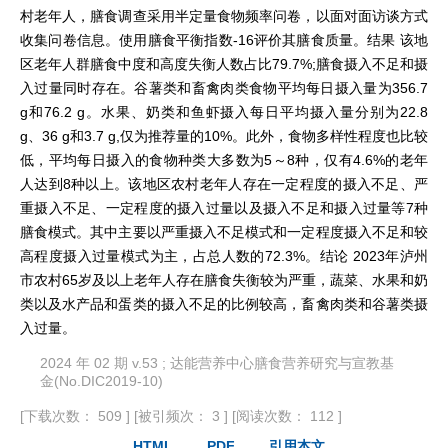
村老年人，膳食调查采用半定量食物频率问卷，以面对面访谈方式
收集问卷信息。使用膳食平衡指数-16评价其膳食质量。结果 该地
区老年人群膳食中度和高度失衡人数占比79.7%;膳食摄入不足和摄
入过量同时存在。谷薯类和畜禽肉类食物平均每日摄入量为356.7
g和76.2 g。水果、奶类和鱼虾摄入每日平均摄入量分别为22.8
g、36 g和3.7 g,仅为推荐量的10%。此外，食物多样性程度也比较
低，平均每日摄入的食物种类大多数为5～8种，仅有4.6%的老年
人达到8种以上。该地区农村老年人存在一定程度的摄入不足、严
重摄入不足、一定程度的摄入过量以及摄入不足和摄入过量等7种
膳食模式。其中主要以严重摄入不足模式和一定程度摄入不足和较
高程度摄入过量模式为主，占总人数的72.3%。结论 2023年泸州
市农村65岁及以上老年人存在膳食失衡较为严重，蔬菜、水果和奶
类以及水产品和蛋类的摄入不足的比例较高，畜禽肉类和谷薯类摄
入过量。
2024 年 02 期 v.53 ; 达能营养中心膳食营养研究与宣教基
金(No.DIC2019-10)
[下载次数： 509 ]
[被引频次： 3 ]
[阅读次数： 112 ]
HTML
PDF
引用本文