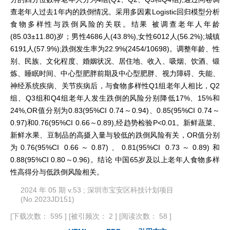
查老年人过去1年内的跌倒情况。采用多因素Logistic回归模型分析
食物多样性与跌倒风险的关联。结果 被调查老年人年龄
(85.03±11.80)岁；男性4686人(43.8%),女性6012人(56.2%);城镇
6191人(57.9%);跌倒发生率为22.9%(2454/10698)。调整年龄、性
别、民族、文化程度、婚姻状况、居住地、收入、吸烟、饮酒、锻
炼、睡眠时间、中心型肥胖前期及中心型肥胖、视力障碍、失能、
神经系统疾病、关节疾病后，与食物多样性Q1组老年人相比，Q2
组、Q3组和Q4组老年人发生跌倒的风险分别降低17%、15%和
24%,OR值分别为0.83(95%CI 0.74～0.94)、0.85(95%CI 0.74～
0.97)和0.76(95%CI 0.66～0.89),经趋势检验P<0.01。新鲜蔬菜、
新鲜水果、豆制品的高摄入量与较低的跌倒风险有关，OR值分别
为0.76(95%CI 0.66～0.87)、0.81(95%CI 0.73～0.89)和
0.88(95%CI 0.80～0.96)。结论 中国65岁及以上老年人食物多样
性高得分与低跌倒风险相关。
2024 年 05 期 v.53 ; 深圳市宝安区科技计划项目
(No.2023JD151)
[下载次数： 595 ]
[被引频次： 2 ]
[阅读次数： 58 ]