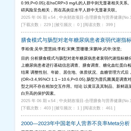
0.99,P<0.05);在hsCRP>3 mg/L的人群中则
碍风险呈负相关，而在高炎症水平人群中无显著关联。
2025 年 06 期 v.54 ; 中央财政项目-合理膳食与营养健康(No.
[下载次数： 229 ]
[被引频次： 0 ]
[阅读次数： 399 ]
膳食模式与肠型对老年糖尿病患者衰弱代谢指
李裕倩;吴华;贾慧娟;李程;宋爽;贾珊珊;宋鹏坤;武华;张坚;
目的 分析膳食模式与肠型对老年糖尿病患者衰弱代谢指标糖化
上糖尿病患者进行基础信息调查、膳食调查、糖化血红蛋白检测和
结果 调整性别、年龄、居住地、体质状况、血糖管理方式后
(OR=3.4,95%CI 1.1～10.6,P<0.05),肠型为普
型之间不存在相加交互作用。结论 以黄豆及其制品、新鲜蔬
白升高的保护因素。
2025 年 06 期 v.54 ; 中央财政项目-合理膳食与营养健康(No.
[下载次数： 403 ]
[被引频次： 1 ]
[阅读次数： 461 ]
2000—2023年中国老年人营养不良率Meta分析