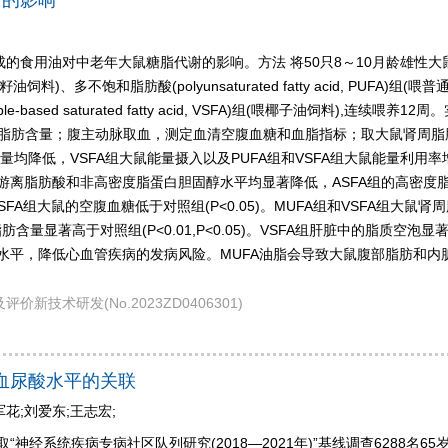
谢的影响
的食用油对中老年大鼠糖脂代谢的影响。方法 将50只8～10月龄雄性大鼠
酸葵花籽油饲料)、多不饱和脂肪酸(polyunsaturated fatty acid, PUFA)组
etable-based saturated fatty acid, VSFA)组(喂椰子油饲
脂肪含量；腹主动脉取血，测定血清空腹血糖和血脂指标；取大鼠肾周脂
降低，VSFA组大鼠能量摄入以及PUFA组和VSFA组大鼠能量利用率增加
游离脂肪酸和非高密度脂蛋白胆固醇水平均显著降低，ASFA组的高密度
ASFA组大鼠的空腹血糖低于对照组(P<0.05)。MUFA组和VSFA组大鼠肾周脂
身脂肪含量显著高于对照组(P<0.01,P<0.05)。VSFA组肝脏中的脂
谢水平，降低心血管疾病的发病风险。MUFA油脂会导致大鼠腹部脂肪和内脏
评价新技术研发(No.2023ZD0406301)
与血尿酸水平的关联
军花;刘爱东;王志宏;
神经系统疾病专病社区队列研究(2018—2021年)”基线调查6288