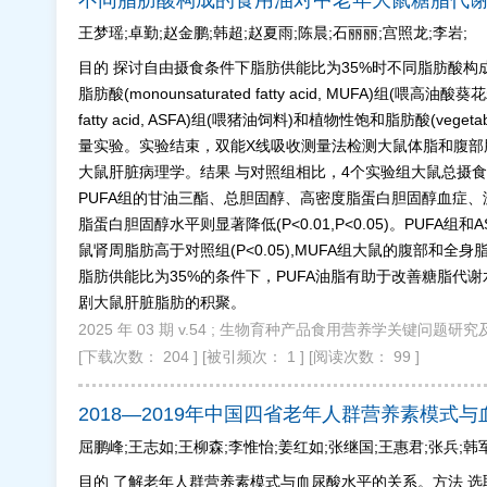
不同脂肪酸构成的食用油对中老年大鼠糖脂代
王梦瑶;卓勤;赵金鹏;韩超;赵夏雨;陈晨;石丽丽;宫照龙;李岩;
目的 探讨自由摄食条件下脂肪供能比为35%时不同脂肪酸构成
脂肪酸(monounsaturated fatty acid, MUFA)组(喂高油
fatty acid, ASFA)组(喂猪油饲料)和植物性饱和脂肪酸(veg
量实验。实验结束，双能X线吸收测量法检测大鼠体脂和腹部
大鼠肝脏病理学。结果 与对照组相比，4个实验组大鼠总摄食量均
PUFA组的甘油三酯、总胆固醇、高密度脂蛋白胆固醇血症、
脂蛋白胆固醇水平则显著降低(P<0.01,P<0.05)。PUFA组和
鼠肾周脂肪高于对照组(P<0.05),MUFA组大鼠的腹部和全
脂肪供能比为35%的条件下，PUFA油脂有助于改善糖脂代
剧大鼠肝脏脂肪的积聚。
2025 年 03 期 v.54 ; 生物育种产品食用营养学关键问题研究及
[下载次数： 204 ]
[被引频次： 1 ]
[阅读次数： 99 ]
2018—2019年中国四省老年人群营养素模式
屈鹏峰;王志如;王柳森;李惟怡;姜红如;张继国;王惠君;张兵;韩
目的 了解老年人群营养素模式与血尿酸水平的关系。方法 选取“