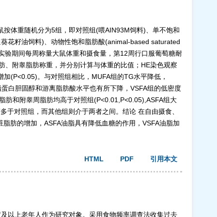
按体重随机分为5组，即对照组(喂AIN93M饲料)、单不饱和
(喂普通葵花籽油饲料)、动物性饱和脂肪酸(animal-based saturated
料),连续喂养12周。实验期间每周称量大鼠体重和摄食量，第12周行口服葡萄糖耐
肪、附睾脂肪称重，并分别计算与体重的比值；HE染色观察
(P<0.05)。与对照组相比，MUFA组的TG水平降低，
脂蛋白胆固醇和游离脂肪酸水平也有所下降，VSFA组的低密度
肪和附睾周脂肪均高于对照组(P<0.01,P<0.05),ASFA组大
质空泡显著多于对照组，而其他组则介于两者之间。结论 在自由摄食、
脂肪的增加，ASFA油脂具有降低血糖的作用，VSFA油脂加
HTML
PDF
引用本文
名65岁及以上老年人作为研究对象。采用食物频率调查法收集过去