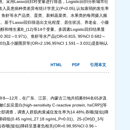
Lasso回归对变量进行筛选，Logistic回归分析城市社
金收入及患病种类差异有统计学意义(P<0.05),认知衰弱的发生率
类、鱼虾等水产品类、蛋类、新鲜蔬菜类、水果类的每周摄入频
0.05)。基于Lasso回归筛选出文化程度、居住状况、养老金、小腿
B_(12)等14个变量。多因素Logistic回归结果显
302～0.971)、鱼虾等水产品(OR=0.815, 95%CI 0.682～
3)及小腿围异常(OR=2.196,95%CI 1.591～3.031)是影响认
HTML
PDF
引用本文
8—12月，在广东、江苏、内蒙古三地共招募894名65岁及
tivity C-reactive protein, hsCRP)]等
部调查，调查人群肌肉衰减症发生率为14.48%,吞咽(疑似)障
45 ng/mL,27.18 ng/mL,P<0.01)。25-(OH)D_3与
(疑似)障碍呈显著负相关(OR=0.98,95%CI 0.96～