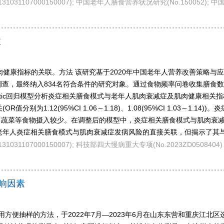
.131031107000150007); 中国老年人膳食营养状况研究(No.150052)
性
肉健康指标的关联。方法 该研究基于2020年中国老年人营养改善策略与
调查，最终纳入834名符合条件的研究对象。通过食物频率问卷收集膳食
istic回归模型分析炎症相关膳食模式与老年人肌肉衰减症及肌肉健康相关指
别为1.12(95%CI 1.06～1.18)、1.08(95%CI 1.03～1
、蔬菜等食物摄入较少。在调整后的模型中，炎症相关膳食模式与肌肉衰
未发现老年人炎症相关膳食模式与肌肉衰减症发病风险的直接关联，但揭示了
31031107000150007); 科技部四大慢病重大专项(No.2023ZD0508404)
影响因素
方便抽样的方法，于2022年7月—2023年6月在山东东营和重庆江北区