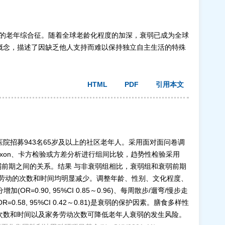
退的老年综合征。随着全球老龄化程度的加深，衰弱已成为全球
”的概念，描述了因缺乏他人支持而难以保持独立自主生活的特殊
HTML
PDF
引用本文
医院招募943名65岁及以上的社区老年人。采用面对面问卷调
oxon、卡方检验或方差分析进行组间比较，趋势性检验采用
动与衰弱和衰弱前期之间的关系。结果 与非衰弱组相比，衰弱组和衰弱前期
务劳动的次数和时间均明显减少。调整年龄、性别、文化程度、
=0.90, 95%CI 0.85～0.96)、每周散步/遛弯/慢步走
)(OR=0.58, 95%CI 0.42～0.81)是衰弱的保护因素。膳食多样性
次数和时间以及家务劳动次数可降低老年人衰弱的发生风险。