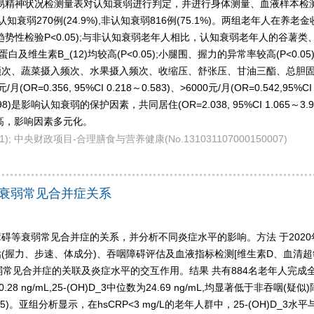
易精神状况检测量表对认知衰弱进行判定，并进行身体测量、血液样本检测。采用
弱270例(24.9%),非认知衰弱816例(75.1%)。两组老年人在养老
势性检验P<0.05);与非认知衰弱老年人相比，认知衰弱老年人的谷薯
蛋白及维生素B_(12)均较高(P<0.05);小腿围、握力的异常率较高(P<
蔬菜摄入频次、水果摄入频次、收缩压、舒张压、甘油三酯、总胆固醇和维生素
56, 95%CI 0.218～0.583)、>6000元/月(OR=0.542,95%CI 0.
998)是影响认知衰弱的保护因素，共同居住(OR=2.038, 95%CI 1.065～3.90
高，影响因素多元化。
0401); 中央财政项目-合理膳食与营养健康(No.131031107000150007)
衰弱常见合并症关系
等衰弱常见合并症的关系，并分析不同炎症水平的影响。方法 于2020年
成分)、吞咽障碍评估及血液指标检测[维生素D、血清超敏C反应蛋白(high-sensi
衰弱常见合并症的关联及炎症水平的交互作用。结果 共有884名老年人完成全
g/mL,25-(OH)D_3中位数为24.69 ng/mL,均显著低于非吞咽(疑似)障碍组(0.
。亚组分析显示，在hsCRP<3 mg/L的老年人群中，25-(OH)D_3水平与吞咽