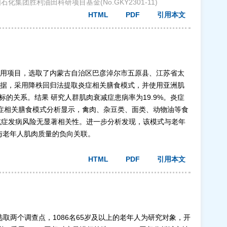
; 中国石化集团胜利油田科研项目基金(No.GKY2301-11)
HTML
PDF
引用本文
应用项目，选取了内蒙古自治区巴彦淖尔市五原县、江苏省太
数据，采用降秩回归法提取炎症相关膳食模式，并使用亚洲肌
标的关系。结果 研究人群肌肉衰减症患病率为19.9%。炎症
.14))。炎症相关膳食模式分析显示，禽肉、杂豆类、面类、动物油等食
减症发病风险无显著相关性。进一步分析发现，该模式与老年
其与老年人肌肉质量的负向关联。
HTML
PDF
引用本文
选取两个调查点，1086名65岁及以上的老年人为研究对象，开