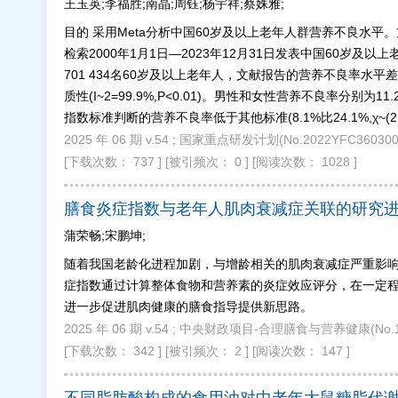
王玉英;李福胜;南晶;周钰;杨宇祥;蔡姝雅;
目的 采用Meta分析中国60岁及以上老年人群营养不良水平。方
检索2000年1月1日—2023年12月31日发表中国60岁及
701 434名60岁及以上老年人，文献报告的营养不良率水平差异较大
质性(I~2=99.9%,P<0.01)。男性和女性营养不良率分别为11.2%和
指数标准判断的营养不良率低于其他标准(8.1%比24.1%,χ~(2
2025 年 06 期 v.54 ; 国家重点研发计划(No.2022YFC360300
[下载次数： 737 ]
[被引频次： 0 ]
[阅读次数： 1028 ]
膳食炎症指数与老年人肌肉衰减症关联的研究
蒲荣畅;宋鹏坤;
随着我国老龄化进程加剧，与增龄相关的肌肉衰减症严重影
症指数通过计算整体食物和营养素的炎症效应评分，在一定
进一步促进肌肉健康的膳食指导提供新思路。
2025 年 06 期 v.54 ; 中央财政项目-合理膳食与营养健康(
[下载次数： 342 ]
[被引频次： 2 ]
[阅读次数： 147 ]