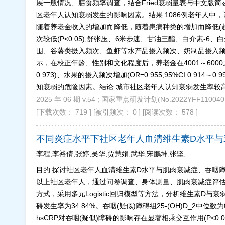
展一般情况、膳食频率调查，结合Fried衰弱量表与中文版简
区老年人认知衰弱发生的影响因素。结果 1086例老年人中，认知衰
随着养老金收入的增加而降低，随着患病种类的增加而降低(趋
次较低(P<0.05);舒张压、6米步速、甘油三酯、白介素-6、白
围、谷薯类摄入频次、鱼虾等水产品摄入频次、奶制品摄入频次、
示，在校正年龄、性别和文化程度后，养老金在4001～6000元/月(OR=0.3
0.973)、水果的摄入频次增加(OR=0.955,95%CI 0.914～0.
知衰弱的危险因素。结论 城市社区老年人认知衰弱发生率较
2025 年 06 期 v.54 ; 国家重点研发计划(No.2022YFF110
[下载次数： 719 ]
[被引频次： 0 ]
[阅读次数： 578 ]
不同炎症水平下社区老年人血清维生素D水平与
李程;李裕倩;张婷;吴华;贾慧娟;武华;宋鹏坤;张坚;
目的 探讨社区老年人血清维生素D水平与肌肉衰减症、吞咽障碍
以上社区老年人，通过问卷调查、身体测量、肌肉衰减症评估(握力、步速、体
方式，采用多元Logistic回归模型等方法，分析维生素D与
碍发生率为34.84%。吞咽(疑似)障碍组25-(OH)D_2中位数为0.28 n
hsCRP对吞咽(疑似)障碍的影响存在显著相乘交互作用(P<0.05)