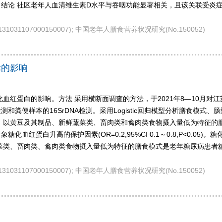
无显著相关关系。结论 社区老年人血清维生素D水平与吞咽功能显著相关，且该
131031107000150007); 中国老年人膳食营养状况研究(No.150052)
标的影响
血红蛋白的影响。方法 采用横断面调查的方法，于2021年8—10月对江
粪便样本的16SrDNA检测。采用Logistic回归模型分析膳食模
，以黄豆及其制品、新鲜蔬菜类、畜肉类和禽肉类食物摄入量低为特征的
氏菌属是调查对象糖化血红蛋白升高的保护因素(OR=0.2,95%CI 0.1～0.8,
菜类、畜肉类、禽肉类食物摄入量低为特征的膳食模式是老年糖尿病患者
131031107000150007); 中国老年人膳食营养状况研究(No.150052)