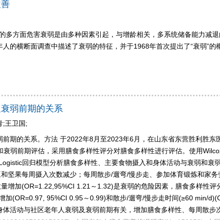
改善
来的多方面危害衰弱是由多种因素引起，与增龄相关，多系统储备能力减
区老年人的横断面调查中描述了衰弱的特征，并于1968年首次提出了“衰弱
及衰弱前期的关系
;王卫国;
期的关系。方法 于2022年8月至2023年6月，在山东省东营胜利胜东
弱和衰弱前期评估，采用膳食多样性评分对膳食多样性进行评估。使用Wilc
tra检验。采用偏比例Logistic回归模型分析膳食多样性、主要食物摄入和身体活
和坚果每周摄入次数减少；每周散步/遛弯/慢步走、参加体育锻炼和家
1.22,95%CI 1.21～1.32)是衰弱的危险因素，膳食多样性评分增加(OR
加(OR=0.97, 95%CI 0.95～0.99)和散步/遛弯/慢步走时间(≥60 min/d
身体活动与社区老年人衰弱及衰弱前期有关，增加膳食多样性、每周散步