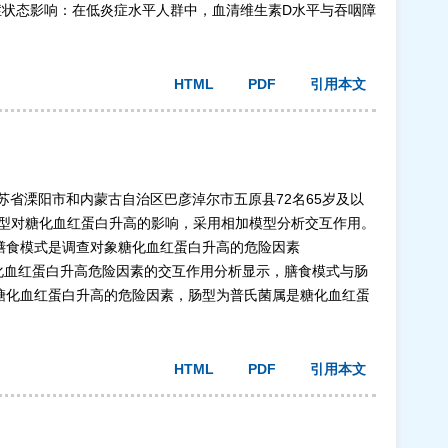
关联受炎症状态影响：在低炎症水平人群中，血清维生素D水平与吞咽障
HTML
PDF
引用本文
苏省溧阳市和内蒙古自治区巴彦淖尔市五原县72名65岁及以
式、肠型对糖化血红蛋白升高的影响，采用相加模型分析交互作用。
膳食模式是调查对象糖化血红蛋白升高的危险因素
P<0.05)。糖化血红蛋白升高危险因素的交互作用分析显示，膳食模式与肠
糖化血红蛋白升高的危险因素，肠型为普氏菌属是糖化血红蛋
HTML
PDF
引用本文