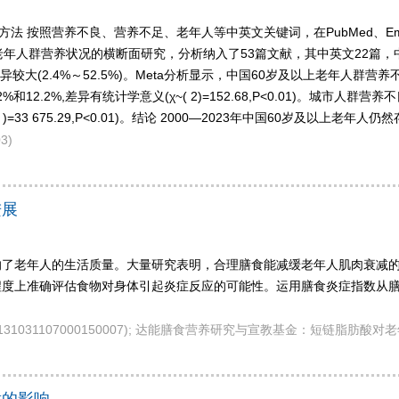
法 按照营养不良、营养不足、老年人等中英文关键词，在PubMed、Embas
以上老年人群营养状况的横断面研究，分析纳入了53篇文献，其中英文22篇，中
(2.4%～52.5%)。Meta分析显示，中国60岁及以上老年人群营养不良率为
12.2%,差异有统计学意义(χ~( 2)=152.68,P<0.01)。城市人群营养不良率1
 )=33 675.29,P<0.01)。结论 2000—2023年中国60岁及
3)
进展
响了老年人的生活质量。大量研究表明，合理膳食能减缓老年人肌肉衰减
程度上准确评估食物对身体引起炎症反应的可能性。运用膳食炎症指数从
No.131031107000150007); 达能膳食营养研究与宣教基金：短链脂肪酸