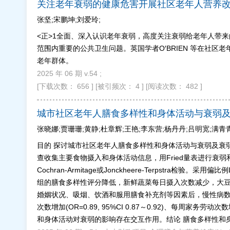
关注老年衰弱的健康危害开展社区老年人营养
张坚;宋鹏坤;刘爱玲;
<正>1全面、深入认识老年衰弱，高度关注衰弱给老年人带
范围内重要的公共卫生问题。英国学者O′BRIEN 等在社
老年群体。
2025 年 06 期 v.54 ;
[下载次数： 656 ]
[被引频次： 4 ]
[阅读次数： 482 ]
城市社区老年人膳食多样性和身体活动与衰弱
张晓娜;贾珊珊;黄静;杜章辉;王艳;李东营;杨丹丹;吕明宽;满青青
目的 探讨城市社区老年人膳食多样性和身体活动与衰弱及衰弱前
查收集主要食物摄入和身体活动信息，用Fried量表进行衰
Cochran-Armitage或Jonckheere-Terps
组的膳食多样性评分降低，新鲜蔬菜每日摄入次数减少，大豆
婚姻状况、吸烟、饮酒和服用膳食补充剂等因素后，慢性病数量增加(OR=
次数增加(OR=0.89, 95%CI 0.87～0.92)、每周家务劳动次数增
和身体活动对衰弱的影响存在交互作用。结论 膳食多样性和