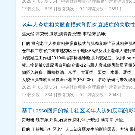
2025 年 06 期 v.54 ; 中央财政项目-合理膳食与营养健康(No
[下载次数： 519 ]
[被引频次： 0 ]
[阅读次数： 2891 ]
老年人炎症相关膳食模式和肌肉衰减症的关联
焦天然;蒲荣畅;滕波;满青青;张坚;李程;宋鹏坤;
目的 探究老年人炎症相关膳食模式与肌肉衰减症及其相关肌
仓市和广东省广州市越秀区三个地区65岁及以上老年人进行
肉衰减症工作组2019年推荐标准诊断肌肉衰减症。采用Log
标志物超敏C反应蛋白和白介素-12与肌肉衰减症风险显著相关(OR值分
物摄入较多，而植物油、米类、大豆类、蛋类、水果、薯类
人较低肌肉质量呈显著正相关(P<0.05)。结论 该研究
2025 年 06 期 v.54 ; 中央财政项目-合理膳食与营养健康(No.1
[下载次数： 334 ]
[被引频次： 0 ]
[阅读次数： 3043 ]
基于Lasso回归的城市社区老年人认知衰弱的
贾珊珊;魏东海;郑彪;石凌云;康利萍;张晓娜;满青青;张坚;
目的 了解城市社区老年人认知衰弱发生的影响因素。方法 采用