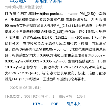
中双酚A、壬基酚和辛基酚
刘峰;唐彬彬;康艳慧;贺敏;
目的 建立测定细颗粒物(fine particulate matter, PM_(2.5))中双酚
A、壬基酚和辛基酚的超高效液相色谱-串联质谱方法。方法 采用
90 mm石英纤维滤膜采集大气中PM_(2.5),取1/8采样滤膜，经甲醇
提取和十八烷基硅烷键合硅胶(C_(18))净化后，以0.1%氨水-甲醇
为流动相，通过Waters BEH C_(18)(2.1 mm×100 mm, 1.7μm)色
谱柱分离，在电喷雾负离子源多反应监测模式下检测，内标法定
量。结果 3种酚类化合物在0.05～50 ng/mL浓度范围内线性关系良
好，相关系数(r)均大于0.999,方法检出限和定量限分别为0.0007～
0.001 ng/m~3和0.003～0.005 ng/m~3。空白样品膜在0.1、1.0和
10.0 ng/mL加标水平下，回收率为91.7%～120.2%,相对标准偏差
为4.2%～12.3%(n=6)。结论 该方法灵敏度高、快速、准确，能够
满足PM_(2.5)中双酚A、壬基酚和辛基酚的检测要求。
2025 年 06 期 v.54 ;
[下载次数： 306 ]
[被引频次： 1 ]
[阅读次数： 135 ]
HTML
PDF
引用本文