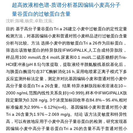
超高效液相色谱-质谱分析基因编辑小麦高分子
量谷蛋白的过敏蛋白含量
沈昕;陈曦;杨奕;卓勤;沈葹;
目的 基于高分子量谷蛋白Tri a 26建立小麦中过敏蛋白的定性定量
检测方法，对基因编辑小麦和普通对照小麦样品进行过敏蛋白含量
分析与比较。方法 选择小麦中的致敏蛋白Tri a 26作为目标蛋白，
筛选出该致敏蛋白的特异肽段IFWGIPALLK,人工合成特异肽段，
样品用100 mmol/L含4 mol/L尿素和0.1 mol/L二硫苏糖醇的Tris-
HCl缓冲液(pH 8.5)匀浆提取，提取液经半胱氨酸残基烷基化后，
与胰蛋白酶混匀在37℃酶解消化16 h,采用电喷雾正离子模式下多
反应监测外标法定量，测定并对比基因编辑小麦和普通对照小麦中
高分子量谷蛋白Tri a 26含量。结果 特异水解肽段标准溶液在10～
2000 ng/mL范围内线性关系良好(r>0.999),样本中IFWGIPALLK肽
段定量限为0.328 ng/g, 3个浓度加标回收率在84.8%～95.4%,相对
标准偏差为2.99%～6.12%(n=6)。基因编辑小麦和普通对照小麦
Tri a 26含量为1.976～2.069 mg/g。结论 该方法灵敏度和特异性
高，可以有效地应用于小麦中高分子量谷蛋白的检测，研究发现基
因编辑小麦中高分子量谷蛋白Tri a 26的含量不高于普通对照小