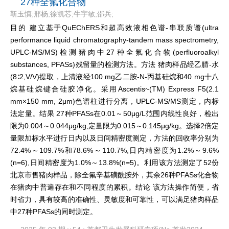
27种全氟化合物
靳玉慎;邢杨;徐凯芯;牛宇敏;邵兵;
目的 建立基于QuEChERS和超高效液相色谱-串联质谱(ultra
performance liquid chromatography-tandem mass spectrometry,
UPLC-MS/MS)检测猪肉中27种全氟化合物(perfluoroalkyl
substances, PFASs)残留量的检测方法。方法 猪肉样品经乙腈-水
(8∶2,V/V)提取，上清液经100 mg乙二胺-N-丙基硅烷和40 mg十八
烷基硅烷键合硅胶净化。采用Ascentis~(TM) Express F5(2.1
mm×150 mm, 2μm)色谱柱进行分离，UPLC-MS/MS测定，内标
法定量。结果 27种PFASs在0.01～50μg/L范围内线性良好，检出
限为0.004～0.044μg/kg,定量限为0.015～0.145μg/kg。选择2倍定
量限加标水平进行日内以及日间精密度测定，方法的回收率分别为
72.4%～109.7%和78.6%～110.7%,日内精密度为1.2%～9.6%
(n=6),日间精密度为1.0%～13.8%(n=5)。利用该方法测定了52份
北京市售猪肉样品，除全氟辛基磺酰胺外，其余26种PFASs化合物
在猪肉中普遍存在和不同程度的累积。结论 该方法操作简便，省
时省力，具有较高的准确性、灵敏度和可靠性，可以满足猪肉样品
中27种PFASs的同时测定。