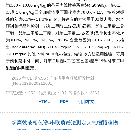
为0.50～10.00 mg/kg)的范围内线性关系良好(r≥0.993)。在0.1、
0.3和1.0 mg/kg三个加标浓度下回收率为78.0%～119.4%,相对标
准偏差为0.5%～11.8%(n=6)。将建立的方法用于38份肉类、水产
预制菜样品的检测，邻苯二甲酸二(2-乙基)己酯、邻苯二甲酸二异
丁酯、邻苯二甲酸二丁酯、对苯二甲酸二(2-乙基)己酯检出率依次
为100%、94.7%、94.7%、78.9%,含量范围为0.10～2.60、未检
出(not detected, ND)～0.38 mg/kg、ND～0.35 mg/kg、ND～
0.40 mg/kg,其他15种PAEs均未检出。结论 该方法适用性强，可用
于预制菜中邻、间、对苯二甲酸-二(乙基己基)酯等19种邻苯二甲
酸酯的同时测定。
2026 年 01 期 v.55 ; 广东省重点领域研发计划
(No.2019B020212001)
[下载次数： 352 ]
[被引频次： 0 ]
[阅读次数： 236 ]
HTML
PDF
引用本文
超高效液相色谱-串联质谱法测定大气细颗粒物