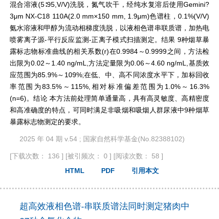
混合溶液(5∶95,V/V)洗脱，氮气吹干，经纯水复溶后使用Gemini?
3μm NX-C18 110A(2.0 mm×150 mm, 1.9μm)色谱柱，0.1%(V/V)
氨水溶液和甲醇为流动相梯度洗脱，以液相色谱串联质谱，加热电
喷雾离子源-平行反应监测-正离子模式扫描测定。结果 9种烟草暴
露标志物标准曲线的相关系数(r)在0.9984～0.9999之间，方法检
出限为0.02～1.40 ng/mL,方法定量限为0.06～4.60 ng/mL,基质效
应范围为85.9%～109%;在低、中、高不同浓度水平下，加标回收
率范围为83.5%～115%,相对标准偏差范围为1.0%～16.3%
(n=6)。结论 本方法前处理简单通量高，具有高灵敏度、高精密度
和高准确度的特点，可同时满足非吸烟和吸烟人群尿液中9种烟草
暴露标志物测定的要求。
2025 年 04 期 v.54 ; 国家自然科学基金(No.82388102)
[下载次数： 136 ]
[被引频次： 0 ]
[阅读次数： 58 ]
HTML
PDF
引用本文
超高效液相色谱-串联质谱法同时测定猪肉中