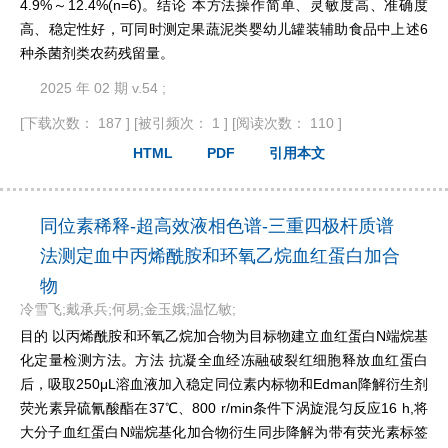
4.9%～12.4%(n=6)。结论 本方法操作简单、灵敏度高、准确度
高、稳定性好，可同时测定果蔬泥类婴幼儿罐装辅助食品中上述6
种杀菌剂类农药残留量。
2025 年 02 期 v.54 ;
[下载次数： 187 ]
[被引频次： 1 ]
[阅读次数： 110 ]
HTML
PDF
引用本文
同位素稀释-超高效液相色谱-三重四极杆质谱
法测定血中丙烯酰胺和环氧乙烷血红蛋白加合
物
冷雪飞;戴承兵;何易;金玉娥;温忆敏;
目的 以丙烯酰胺和环氧乙烷加合物为目标物建立血红蛋白N端烷基
化定量检测方法。方法 抗凝全血经冻融破裂红细胞释放血红蛋白
后，吸取250μL溶血液加入稳定同位素内标物和Edman降解衍生剂
荧光素异硫氰酸酯在37℃、800 r/min条件下涡旋混匀反应16 h,将
大分子血红蛋白N端烷基化加合物衍生同步降解为带有荧光素标签