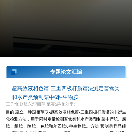
专题论文汇编
超高效液相色谱-三重四极杆质谱法测定畜禽类
和水产类预制菜中6种生物胺
王子怡;赵旭东;李丽萍;范赛;赵榕;刘平;
目的 建立一种固相萃取-超高效液相色谱-三重四极杆质谱的非衍生
化检测方法，用于同时定量检测畜禽类和水产类预制菜中尸胺、腐
胺、组胺、酪胺、色胺和苯乙胺6种生物胺。方法 预制菜样品经