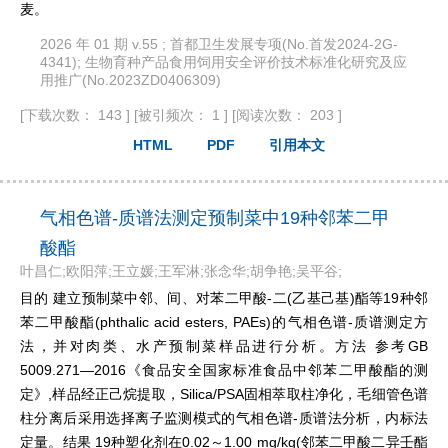
麦。
2026 年 01 期 v.55 ; 首都卫生发展专项(No.首发2024-2G-
4341); 生物育种产品食用饲用安全评价技术标准化研究及应
用推广(No.2023ZD0406309)
[下载次数： 143 ]
[被引频次： 1 ]
[阅读次数： 203 ]
HTML
PDF
引用本文
气相色谱-质谱法测定预制菜中19种邻苯二甲
酸酯
叶昌仁;欧阳萍;王立媛;王军淋;张念华;胡争艳;吴平谷;
目的 建立预制菜中邻、间、对苯二甲酸-二(乙基己基)酯等19种邻
苯二甲酸酯(phthalic acid esters, PAEs)的气相色谱-质谱测定方
法，并对肉类、水产预制菜样品进行分析。方法 参考GB
5009.271—2016《食品安全国家标准食品中邻苯二甲酸酯的测
定》,样品经正己烷提取，Silica/PSA固相萃取柱净化，毛细管色谱
柱分离后采用选择离子监测模式的气相色谱-质谱法分析，内标法
定量。结果 19种塑化剂在0.02～1.00 mg/kg(邻苯二甲酸二异壬酯