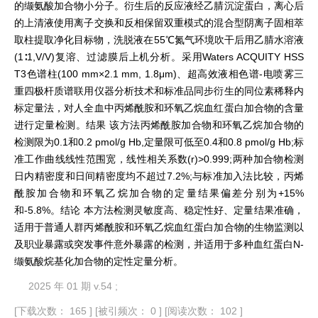
的缬氨酸加合物小分子。衍生后的反应液经乙腈沉淀蛋白，离心后
的上清液使用离子交换和反相保留双重模式的混合型阴离子固相萃
取柱提取净化目标物，洗脱液在55℃氮气环境吹干后用乙腈水溶液
(1∶1,V/V)复溶、过滤膜后上机分析。采用Waters ACQUITY HSS
T3色谱柱(100 mm×2.1 mm, 1.8μm)、超高效液相色谱-电喷雾三
重四极杆质谱联用仪器分析技术和标准品同步衍生的同位素稀释内
标定量法，对人全血中丙烯酰胺和环氧乙烷血红蛋白加合物的含量
进行定量检测。结果 该方法丙烯酰胺加合物和环氧乙烷加合物的
检测限为0.1和0.2 pmol/g Hb,定量限可低至0.4和0.8 pmol/g Hb;标
准工作曲线线性范围宽，线性相关系数(r)>0.999;两种加合物检测
日内精密度和日间精密度均不超过7.2%;与标准加入法比较，丙烯
酰胺加合物和环氧乙烷加合物的定量结果偏差分别为+15%
和-5.8%。结论 本方法检测灵敏度高、稳定性好、定量结果准确，
适用于普通人群丙烯酰胺和环氧乙烷血红蛋白加合物的生物监测以
及职业暴露或突发事件意外暴露的检测，并适用于多种血红蛋白N-
缬氨酸烷基化加合物的定性定量分析。
2025 年 01 期 v.54 ;
[下载次数： 165 ]
[被引频次： 0 ]
[阅读次数： 102 ]