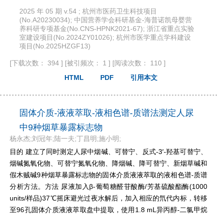
2025 年 05 期 v.54 ; 杭州市医药卫生科技项目
(No.A20230034); 中国营养学会科研基金-海普诺凯母婴营
养科研专项基金(No.CNS-HPNK2021-67); 浙江省重点实验
室建设项目(No.2024ZY01026); 杭州市医学重点学科建设
项目(No.2025HZGF13)
[下载次数： 394 ]
[被引频次： 1 ]
[阅读次数： 110 ]
HTML
PDF
引用本文
固体介质-液液萃取-液相色谱-质谱法测定人尿
中9种烟草暴露标志物
杨永杰;刘冠年;陆一夫;丁昌明;施小明;
目的 建立了同时测定人尿中烟碱、可替宁、反式-3′-羟基可替宁、
烟碱氮氧化物、可替宁氮氧化物、降烟碱、降可替宁、新烟草碱和
假木贼碱9种烟草暴露标志物的固体介质液液萃取的液相色谱-质谱
分析方法。方法 尿液加入β-葡萄糖醛苷酸酶/芳基硫酸酯酶(1000
units/样品)37℃摇床避光过夜水解后，加入相应的氘代内标，转移
至96孔固体介质液液萃取盘中提取，使用1.8 mL异丙醇-二氯甲烷