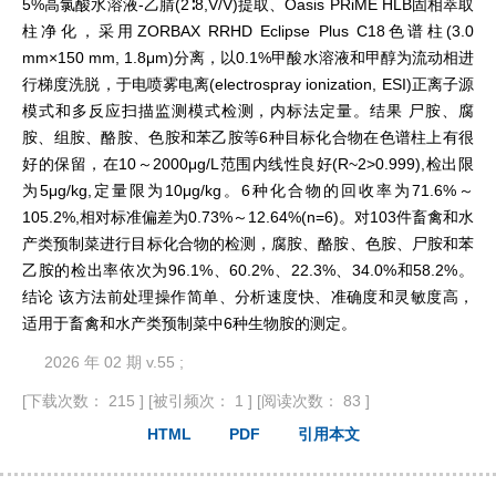
5%高氯酸水溶液-乙腈(2∶8,V/V)提取、Oasis PRiME HLB固相萃取
柱净化，采用ZORBAX RRHD Eclipse Plus C18色谱柱(3.0
mm×150 mm, 1.8μm)分离，以0.1%甲酸水溶液和甲醇为流动相进
行梯度洗脱，于电喷雾电离(electrospray ionization, ESI)正离子源
模式和多反应扫描监测模式检测，内标法定量。结果 尸胺、腐
胺、组胺、酪胺、色胺和苯乙胺等6种目标化合物在色谱柱上有很
好的保留，在10～2000μg/L范围内线性良好(R~2>0.999),检出限
为5μg/kg,定量限为10μg/kg。6种化合物的回收率为71.6%～
105.2%,相对标准偏差为0.73%～12.64%(n=6)。对103件畜禽和水
产类预制菜进行目标化合物的检测，腐胺、酪胺、色胺、尸胺和苯
乙胺的检出率依次为96.1%、60.2%、22.3%、34.0%和58.2%。
结论 该方法前处理操作简单、分析速度快、准确度和灵敏度高，
适用于畜禽和水产类预制菜中6种生物胺的测定。
2026 年 02 期 v.55 ;
[下载次数： 215 ]
[被引频次： 1 ]
[阅读次数： 83 ]
HTML
PDF
引用本文