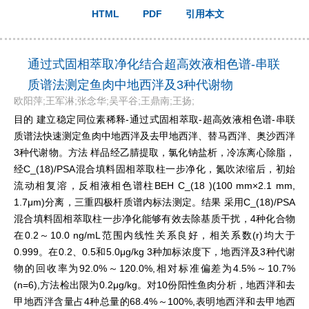
HTML
PDF
引用本文
通过式固相萃取净化结合超高效液相色谱-串联
质谱法测定鱼肉中地西泮及3种代谢物
欧阳萍;王军淋;张念华;吴平谷;王鼎南;王扬;
目的 建立稳定同位素稀释-通过式固相萃取-超高效液相色谱-串联
质谱法快速测定鱼肉中地西泮及去甲地西泮、替马西泮、奥沙西泮
3种代谢物。方法 样品经乙腈提取，氯化钠盐析，冷冻离心除脂，
经C_(18)/PSA混合填料固相萃取柱一步净化，氮吹浓缩后，初始
流动相复溶，反相液相色谱柱BEH C_(18 )(100 mm×2.1 mm,
1.7μm)分离，三重四极杆质谱内标法测定。结果 采用C_(18)/PSA
混合填料固相萃取柱一步净化能够有效去除基质干扰，4种化合物
在0.2～10.0 ng/mL范围内线性关系良好，相关系数(r)均大于
0.999。在0.2、0.5和5.0μg/kg 3种加标浓度下，地西泮及3种代谢
物的回收率为92.0%～120.0%,相对标准偏差为4.5%～10.7%
(n=6),方法检出限为0.2μg/kg。对10份阳性鱼肉分析，地西泮和去
甲地西泮含量占4种总量的68.4%～100%,表明地西泮和去甲地西