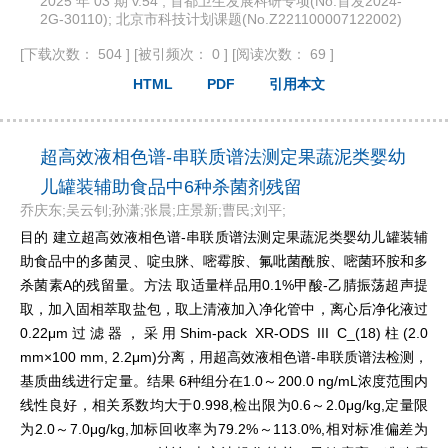
2025 年 03 期 v.54 ; 首都卫生发展科研专项(No.首发2024-
2G-30110); 北京市科技计划课题(No.Z221100007122002)
[下载次数： 504 ]
[被引频次： 0 ]
[阅读次数： 69 ]
HTML
PDF
引用本文
超高效液相色谱-串联质谱法测定果蔬泥类婴幼
儿罐装辅助食品中6种杀菌剂残留
乔庆东;吴云钊;孙潇;张晨;庄景新;曹民;刘平;
目的 建立超高效液相色谱-串联质谱法测定果蔬泥类婴幼儿罐装辅
助食品中的多菌灵、啶虫脒、嘧霉胺、氟吡菌酰胺、嘧菌环胺和多
杀菌素A的残留量。方法 取适量样品用0.1%甲酸-乙腈振荡超声提
取，加入固相萃取盐包，取上清液加入净化管中，离心后净化液过
0.22μm过滤器，采用Shim-pack XR-ODS III C_(18)柱(2.0
mm×100 mm, 2.2μm)分离，用超高效液相色谱-串联质谱法检测，
基质曲线进行定量。结果 6种组分在1.0～200.0 ng/mL浓度范围内
线性良好，相关系数均大于0.998,检出限为0.6～2.0μg/kg,定量限
为2.0～7.0μg/kg,加标回收率为79.2%～113.0%,相对标准偏差为